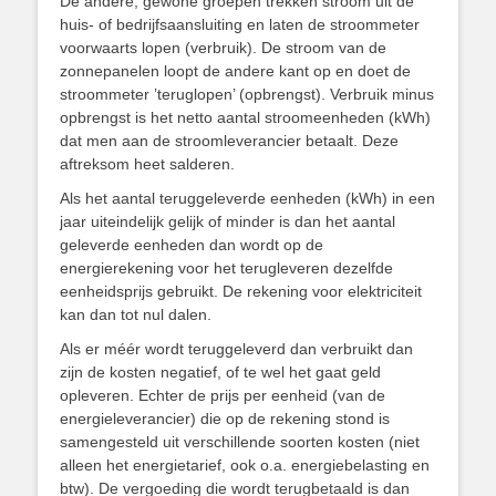
De andere, gewone groepen trekken stroom uit de
huis- of bedrijfsaansluiting en laten de stroommeter
voorwaarts lopen (verbruik). De stroom van de
zonnepanelen loopt de andere kant op en doet de
stroommeter ’teruglopen’ (opbrengst). Verbruik minus
opbrengst is het netto aantal stroomeenheden (kWh)
dat men aan de stroomleverancier betaalt. Deze
aftreksom heet salderen.
Als het aantal teruggeleverde eenheden (kWh) in een
jaar uiteindelijk gelijk of minder is dan het aantal
geleverde eenheden dan wordt op de
energierekening voor het terugleveren dezelfde
eenheidsprijs gebruikt. De rekening voor elektriciteit
kan dan tot nul dalen.
Als er méér wordt teruggeleverd dan verbruikt dan
zijn de kosten negatief, of te wel het gaat geld
opleveren. Echter de prijs per eenheid (van de
energieleverancier) die op de rekening stond is
samengesteld uit verschillende soorten kosten (niet
alleen het energietarief, ook o.a. energiebelasting en
btw). De vergoeding die wordt terugbetaald is dan