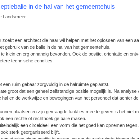
ceptiebalie in de hal van het gemeentehuis
e Landsmeer
ekt een architect die haar wil helpen met het oplossen van een aan
het gebruik van de balie in de hal van het gemeentehuis.
te klein en erg onhandig bevonden. Ook de positie, orientatie en ontv
etere technische condities.
 een ruim gebaar zorgvuldig in de halruimte geplaatst.
ate groot dat een geheel zelfstandige positie mogelijk is. Na analyse 
e hal en de werkwijze en bewegingen van het personeel dat achter de
nnen plaatsen en zijn gevraagde funkties mee te geven is het niet mo
k een rechte of rechthoekige balie maken.
teindelijk een circeldeel, een vorm die het goed kan opnemen tegen 
 ook sterk georganiseerd blijft.
een stevige eigen positie te geven, en om de werkruimte binnen de g