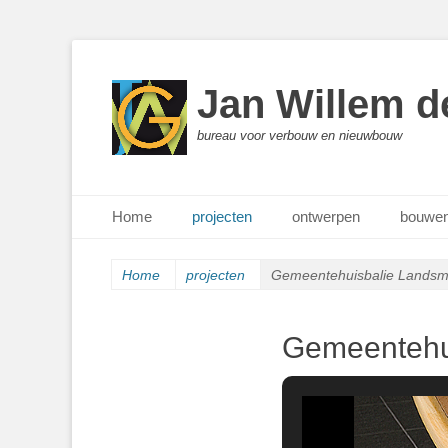
Jan Willem d
bureau voor verbouw en nieuwbouw
Primair menu
Ga
Home
projecten
ontwerpen
bouwen
naar
de
inhoud
Home
projecten
Gemeentehuisbalie Landsm
Gemeentehu