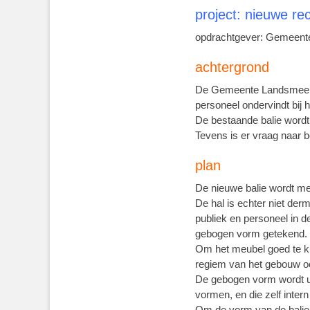
project: nieuwe re
opdrachtgever: Gemeent
achtergrond
De Gemeente Landsmeer zo
personeel ondervindt bij 
De bestaande balie wordt 
Tevens is er vraag naar b
plan
De nieuwe balie wordt met
De hal is echter niet derm
publiek en personeel in d
gebogen vorm getekend.
Om het meubel goed te ku
regiem van het gebouw oo
De gebogen vorm wordt ui
vormen, en die zelf intern
Om de vorm van de balie 