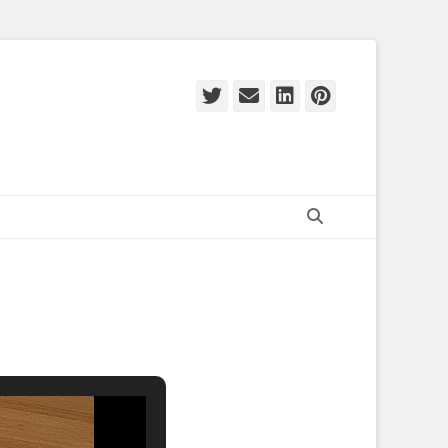
Twitter
E-
LinkedIn
Pinteres
mail
Zoeken