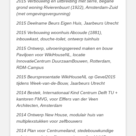
2015 Verbouwing en uitbreiding met serre, begane
grond woning Rivierenbuurt (1922), Amsterdam-Zuid
(met omgevingsvergunning)
2015 Deelname Beurs Eigen Huis, Jaarbeurs Utrecht
2015 Verbouwing woonhuis Abcoude (1881),
inbouwkast, douche-toilet, ontwerp tuinhuis
2015 Ontwerp, uitvoeringsgereed maken en bouw
Paviljoen voor WikiHouseNL, locatie
InnovatieCentrum DuurzaamBouwen, Rotterdam,
RDM-Campus
2015 Beurspresentatie WikiHouseNL op Gevel2015
tijdens Week-van-de-Bouw, Jaarbeurs Utrecht
2014 Bestek, Internationaal Kind Centrum Delft TU +
kantoren FMVG, voor Elffers van der Veen
Architecten, Amsterdam
2014 Ontwerp New House, modulair huis van
multiplexstukken voor zelfbouwers
2014 Plan voor Centrumeiland, stedebouwkundige