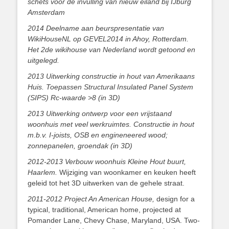
schets voor de invulling van nieuw eiland bij IJburg
Amsterdam
2014 Deelname aan beurspresentatie van
WikiHouseNL op GEVEL2014 in Ahoy, Rotterdam.
Het 2de wikihouse van Nederland wordt getoond en
uitgelegd.
2013 Uitwerking constructie in hout van Amerikaans
Huis.
Toepassen Structural Insulated Panel System
(SIPS) Rc-waarde >8 (in 3D)
2013
Uitwerking ontwerp voor een vrijstaand
woonhuis met veel werkruimtes.
Constructie in hout
m.b.v. I-joists, OSB en engineneered wood;
zonnepanelen, groendak (in 3D)
2012-2013 Verbouw woonhuis Kleine Hout buurt,
Haarlem.
Wijziging van woonkamer en keuken heeft
geleid tot het 3D uitwerken van de gehele straat.
2011-2012 Project An American House,
design for a
typical, traditional, American home, projected at
Pomander Lane, Chevy Chase, Maryland, USA. Two-