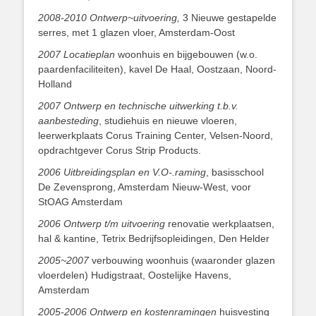
2008-2010
Ontwerp~uitvoering,
3 Nieuwe gestapelde
serres, met 1 glazen vloer, Amsterdam-Oost
2007 Locatieplan
woonhuis en bijgebouwen (w.o.
paardenfaciliteiten), kavel De Haal, Oostzaan, Noord-
Holland
2007 Ontwerp en technische uitwerking t.b.v.
aanbesteding
, studiehuis en nieuwe vloeren,
leerwerkplaats Corus Training Center, Velsen-Noord,
opdrachtgever Corus Strip Products.
2006 Uitbreidingsplan en V.O-.raming
, basisschool
De Zevensprong, Amsterdam Nieuw-West, voor
StOAG Amsterdam
2006 Ontwerp t/m uitvoering
renovatie werkplaatsen,
hal & kantine, Tetrix Bedrijfsopleidingen, Den Helder
2005~2007
verbouwing woonhuis (waaronder glazen
vloerdelen) Hudigstraat, Oostelijke Havens,
Amsterdam
2005-2006 Ontwerp en kostenramingen
huisvesting