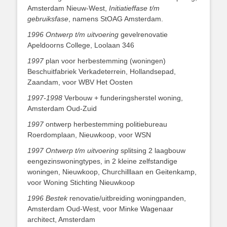
Amsterdam Nieuw-West,
Initiatieffase t/m
gebruiksfase
, namens StOAG Amsterdam.
1996 Ontwerp t/m uitvoering
gevelrenovatie
Apeldoorns College, Loolaan 346
1997
plan voor herbestemming (woningen)
Beschuitfabriek Verkadeterrein, Hollandsepad,
Zaandam, voor WBV Het Oosten
1997-1998
Verbouw + funderingsherstel woning,
Amsterdam Oud-Zuid
1997
ontwerp herbestemming politiebureau
Roerdomplaan, Nieuwkoop, voor WSN
1997 Ontwerp t/m uitvoering
splitsing 2 laagbouw
eengezinswoningtypes, in 2 kleine zelfstandige
woningen, Nieuwkoop, Churchilllaan en Geitenkamp,
voor Woning Stichting Nieuwkoop
1996 Bestek
renovatie/uitbreiding woningpanden,
Amsterdam Oud-West, voor Minke Wagenaar
architect, Amsterdam