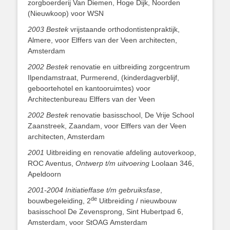
zorgboerderij Van Diemen, Hoge Dijk, Noorden
(Nieuwkoop) voor WSN
2003 Bestek
vrijstaande orthodontistenpraktijk,
Almere, voor Elffers van der Veen architecten,
Amsterdam
2002 Bestek
renovatie en uitbreiding zorgcentrum
Ilpendamstraat, Purmerend, (kinderdagverblijf,
geboortehotel en kantooruimtes) voor
Architectenbureau Elffers van der Veen
2002 Bestek
renovatie basisschool, De Vrije School
Zaanstreek, Zaandam, voor Elffers van der Veen
architecten, Amsterdam
2001
Uitbreiding en renovatie afdeling autoverkoop,
ROC Aventus,
Ontwerp t/m uitvoering
Loolaan 346,
Apeldoorn
2001-2004 Initiatieffase t/m gebruiksfase
,
de
bouwbegeleiding, 2
Uitbreiding / nieuwbouw
basisschool De Zevensprong, Sint Hubertpad 6,
Amsterdam, voor StOAG Amsterdam