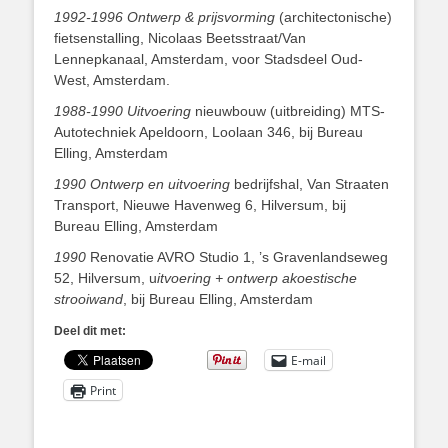
1992-1996 Ontwerp
& prijsvorming
(architectonische)
fietsenstalling, Nicolaas Beetsstraat/Van
Lennepkanaal, Amsterdam, voor Stadsdeel Oud-
West, Amsterdam.
1988-1990 Uitvoering
nieuwbouw (uitbreiding) MTS-
Autotechniek Apeldoorn, Loolaan 346, bij Bureau
Elling, Amsterdam
1990 Ontwerp en uitvoering
bedrijfshal, Van Straaten
Transport, Nieuwe Havenweg 6, Hilversum, bij
Bureau Elling, Amsterdam
1990
Renovatie AVRO Studio 1, ’s Gravenlandseweg
52, Hilversum, u
itvoering + ontwerp akoestische
strooiwand
, bij Bureau Elling, Amsterdam
Deel dit met:
E-mail
Print