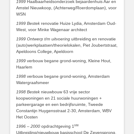
1999
Haalbaarheidsonderzoek bejaardenhuis Aar en
Amstel Nieuwkoop, (Achterweg/Roerdomplaan), voor
WSN
1999 Bestek
renovatie Huize Lydia, Amsterdam Oud-
West, voor Minke Wagenaar architect
1999 Ontwerp t/m uitvoering
uitbreiding en renovatie
(auto)werkplaatsen/theorielokalen, Piet Joubertstraat,
Apeldoons College, Apeldoorn
1999
verbouw begane grond-woning, Kleine Hout,
Haarlem
1998
verbouw begane grond-woning, Amsterdam
Watergraafsmeer
1998 Bestek
nieuwbouw 63 vrije sector
koopwoningen en 21 sociale huurwoningen +
parkeergarage en een bedrijfsruimte, Tweede
Constantijn Huygensstraat 2-30, Amsterdam, WBV
Het Oosten
ste
1996 – 2000
opdrachtgeving 1
Uitbreiding/nieuwbouw basisschool De Zevensprong,