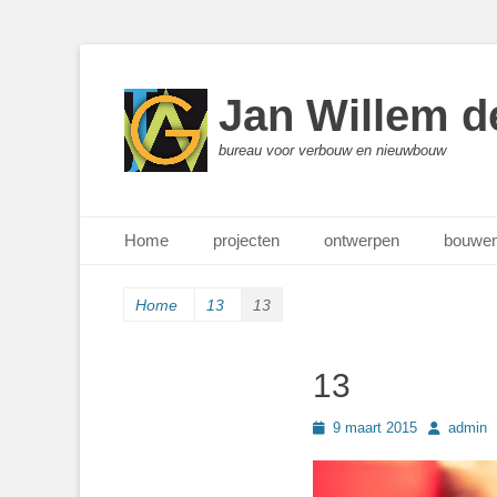
Jan Willem d
bureau voor verbouw en nieuwbouw
Primair menu
Ga
Home
projecten
ontwerpen
bouwen
naar
de
inhoud
Home
13
13
13
Geplaatst
Author
9 maart 2015
admin
op