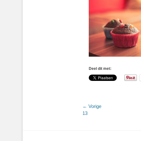
Deel dit met:
Bericht
← Vorige
Vorig
13
navigatie
bericht: