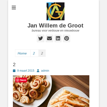
Jan Willem de Groot
bureau voor verbouw en nieuwbouw
Twitter
E-
LinkedIn
Pinterest
mail
Home
2
2
2
Geplaatst
Author
9 maart 2015
admin
op
Save