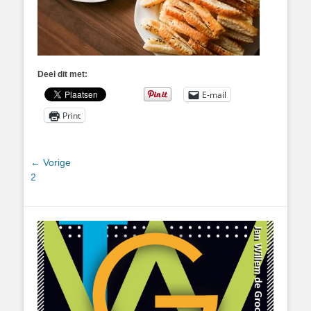
Deel dit met:
E-mail
Print
Bericht
← Vorige
Vorig
2
navigatie
bericht: