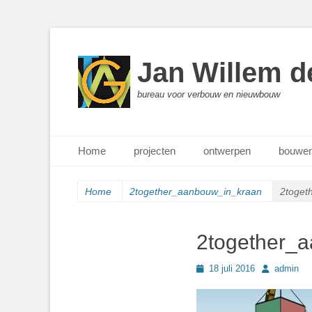
Jan Willem d
bureau voor verbouw en nieuwbouw
Primair menu
Ga
Home
projecten
ontwerpen
bouwen
naar
de
inhoud
Home
2together_aanbouw_in_kraan
2toget
2together_
Geplaatst
Author
18 juli 2016
admin
op