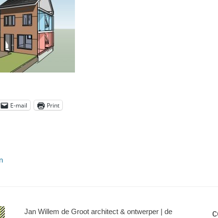
E-mail
Print
n
Jan Willem de Groot architect & ontwerper | de
c