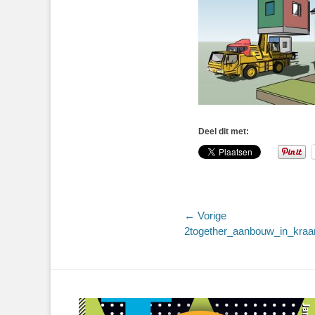
Deel dit met:
Bericht
← Vorige
Vorig
2together_aanbouw_in_kraa
navigatie
bericht: