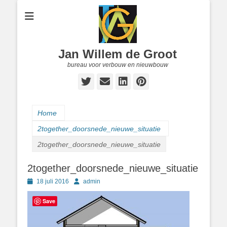
Jan Willem de Groot
bureau voor verbouw en nieuwbouw
Twitter
E-
LinkedIn
Pinterest
mail
Home
2together_doorsnede_nieuwe_situatie
2together_doorsnede_nieuwe_situatie
2together_doorsnede_nieuwe_situatie
Geplaatst
Author
18 juli 2016
admin
op
Save