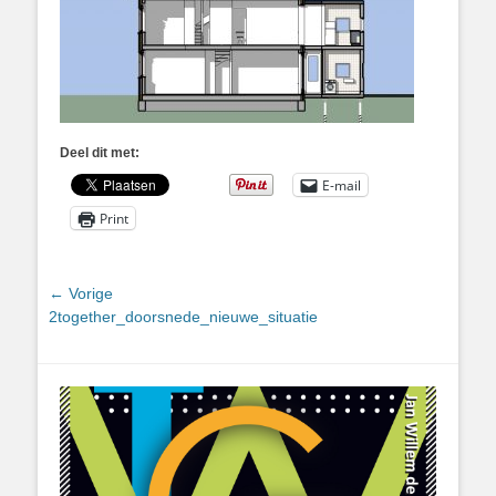
Deel dit met:
E-mail
Print
Bericht
← Vorige
Vorig
2together_doorsnede_nieuwe_situatie
navigatie
bericht: