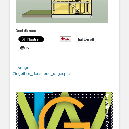
Deel dit met:
E-mail
Print
Bericht
← Vorige
Vorig
2together_doosnede_ongesplitst
navigatie
bericht: