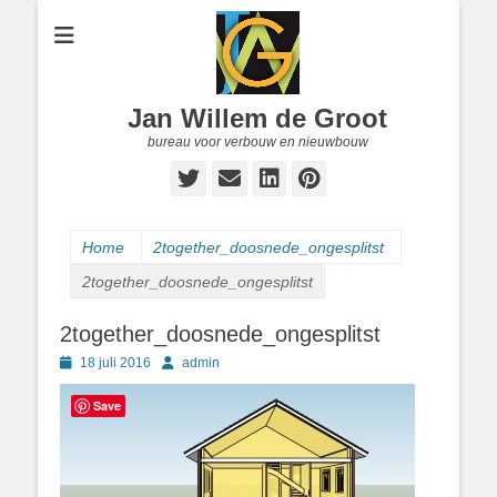
Jan Willem de Groot
bureau voor verbouw en nieuwbouw
Twitter
E-
LinkedIn
Pinterest
mail
Home
2together_doosnede_ongesplitst
2together_doosnede_ongesplitst
2together_doosnede_ongesplitst
Geplaatst
Author
18 juli 2016
admin
op
Save