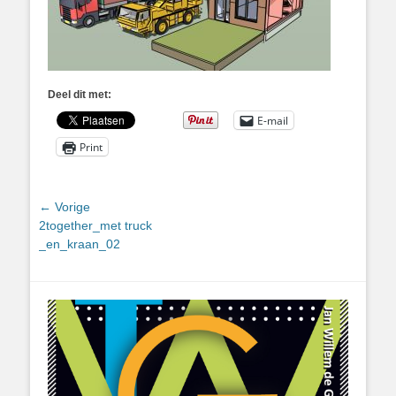
Deel dit met:
E-mail
Print
Bericht
← Vorige
Vorig
2together_met truck
navigatie
bericht:
_en_kraan_02