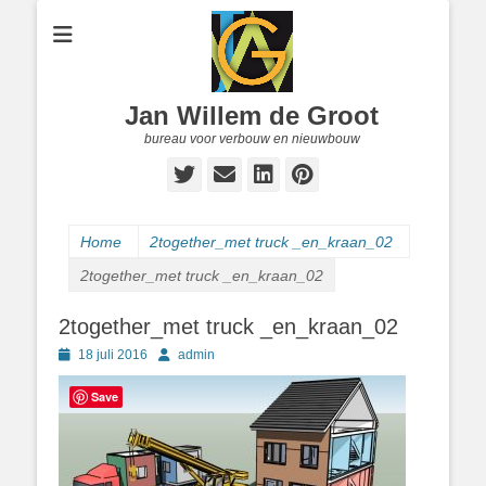
Jan Willem de Groot
bureau voor verbouw en nieuwbouw
Twitter
E-
LinkedIn
Pinterest
mail
Home
2together_met truck _en_kraan_02
2together_met truck _en_kraan_02
2together_met truck _en_kraan_02
Geplaatst
Author
18 juli 2016
admin
op
Save