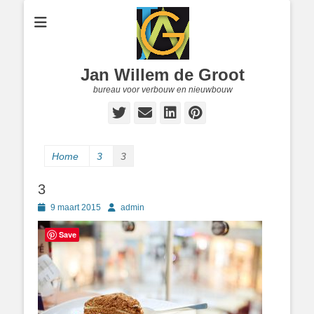
Jan Willem de Groot
bureau voor verbouw en nieuwbouw
Twitter
E-
LinkedIn
Pinterest
mail
Home
3
3
3
Geplaatst
Author
9 maart 2015
admin
op
Save