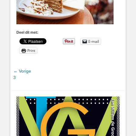
Deel dit met:
E-mail
Print
Bericht
← Vorige
Vorig
3
navigatie
bericht: