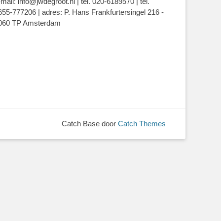
-mail: info@jwdegroot.nl | tel. 020-6189570 | tel.
655-777206 | adres: P. Hans Frankfurtersingel 216 -
060 TP Amsterdam
Catch Base door
Catch Themes