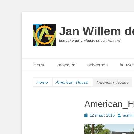
Jan Willem d
bureau voor verbouw en nieuwbouw
Primair menu
Ga
Home
projecten
ontwerpen
bouwen
naar
de
inhoud
Home
American_House
American_House
American_
Geplaatst
Author
12 maart 2015
admin
op