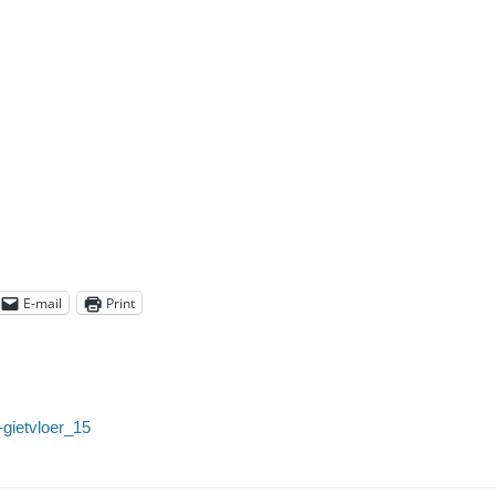
E-mail
Print
gietvloer_15