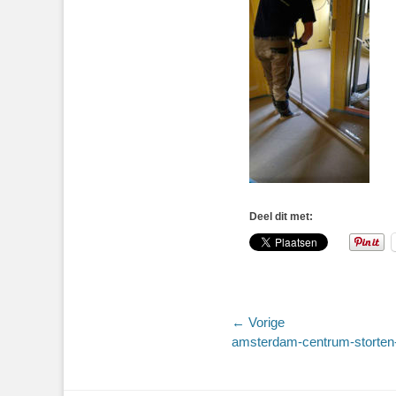
Deel dit met:
Bericht
← Vorige
Vorig
amsterdam-centrum-storten-
navigatie
bericht: