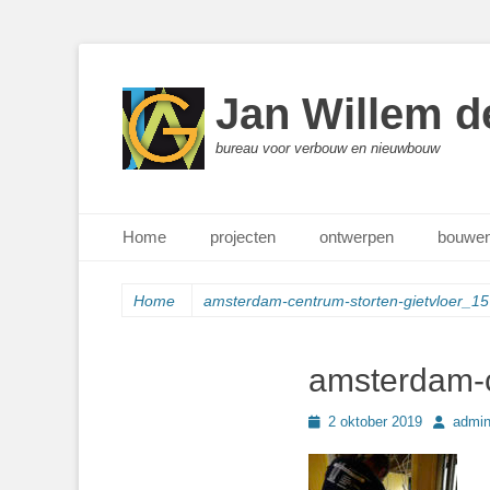
Jan Willem d
bureau voor verbouw en nieuwbouw
Primair menu
Ga
Home
projecten
ontwerpen
bouwen
naar
de
inhoud
Home
amsterdam-centrum-storten-gietvloer_15
amsterdam-c
Geplaatst
Author
2 oktober 2019
admi
op