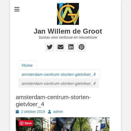
Jan Willem de Groot
bureau voor verbouw en nieuwbouw
Twitter
E-
LinkedIn
Pinterest
mail
Home
amsterdam-centrum-storten-gietvloer_4
amsterdam-centrum-storten-gietvloer_4
amsterdam-centrum-storten-
gietvloer_4
Geplaatst
Author
2 oktober 2019
admin
op
Save