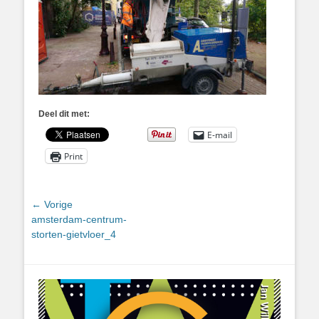
Deel dit met:
E-mail
Print
Bericht
← Vorige
Vorig
amsterdam-centrum-
navigatie
bericht:
storten-gietvloer_4