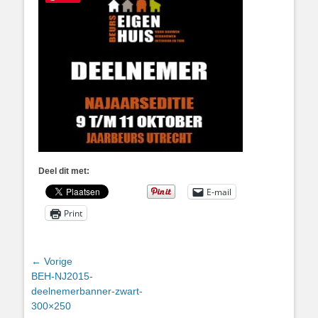
Deel dit met:
E-mail
Print
Bericht
← Vorige
Vorig
BEH-NJ2015-
navigatie
bericht:
deelnemerbanner-zwart-
300×250