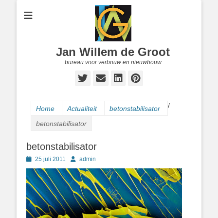
Jan Willem de Groot
bureau voor verbouw en nieuwbouw
Twitter
E-
LinkedIn
Pinterest
mail
/
Home
Actualiteit
betonstabilisator
betonstabilisator
betonstabilisator
Geplaatst
Author
25 juli 2011
admin
op