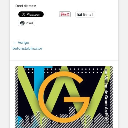
Deel dit met:
E-mail
Print
Bericht
← Vorige
Vorig
betonstabilisator
navigatie
bericht: