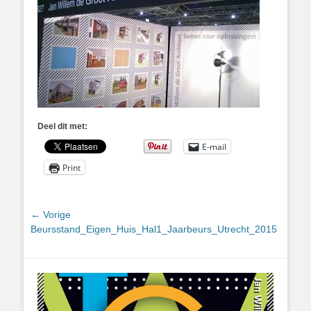
Deel dit met:
E-mail
Print
Bericht
← Vorige
Vorig
Beursstand_Eigen_Huis_Hal1_Jaarbeurs_Utrecht_2015
navigatie
bericht: