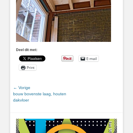
Deel dit met:
E-mail
Print
Bericht
← Vorige
Vorig
bouw bovenste laag, houten
navigatie
bericht:
dakvloer