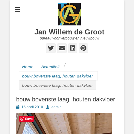
Jan Willem de Groot
bureau voor verbouw en nieuwbouw
Twitter
E-
LinkedIn
Pinterest
mail
/
Home
Actualiteit
bouw bovenste laag, houten dakvloer
bouw bovenste laag, houten dakvloer
bouw bovenste laag, houten dakvloer
Geplaatst
Author
16 april 2010
admin
op
Save