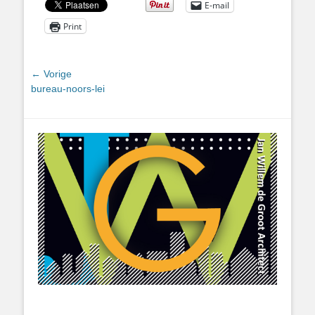
E-mail
Print
Bericht
← Vorige
Vorig
bureau-noors-lei
navigatie
bericht: