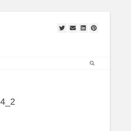
Twitter
E-
LinkedIn
Pinteres
mail
Zoeken
14_2