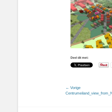
Deel dit met:
Bericht
← Vorige
Vorig
Centrumeiland_view_from
navigatie
bericht: