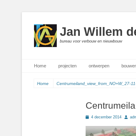
Jan Willem d
bureau voor verbouw en nieuwbouw
Primair menu
Ga
Home
projecten
ontwerpen
bouwen
naar
de
inhoud
Home
Centrumeiland_view_from_NO+W_27-11
Centrumeil
Geplaatst
Author
4 december 2014
ad
op