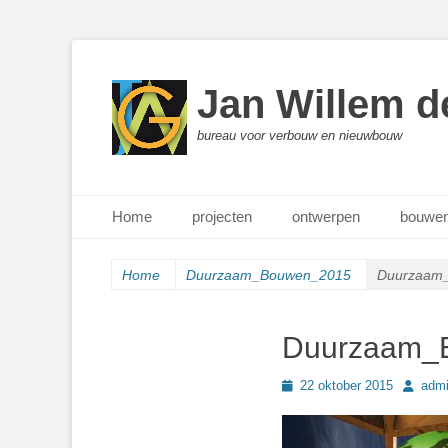
Jan Willem d
bureau voor verbouw en nieuwbouw
Primair menu
Ga
Home
projecten
ontwerpen
bouwen
naar
de
inhoud
Home
Duurzaam_Bouwen_2015
Duurzaam
Duurzaam_
Geplaatst
Author
22 oktober 2015
adm
op