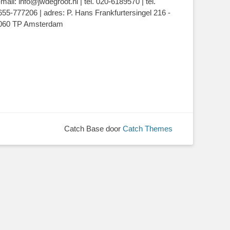
-mail: info@jwdegroot.nl | tel. 020-6189570 | tel.
655-777206 | adres: P. Hans Frankfurtersingel 216 -
060 TP Amsterdam
Catch Base door
Catch Themes