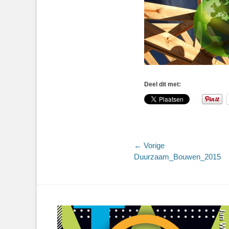
Deel dit met:
Bericht
← Vorige
Vorig
Duurzaam_Bouwen_2015
navigatie
bericht: