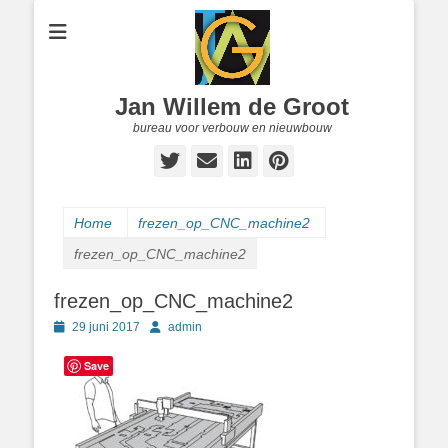
Jan Willem de Groot
bureau voor verbouw en nieuwbouw
Twitter
E-
LinkedIn
Pinterest
mail
Home
frezen_op_CNC_machine2
frezen_op_CNC_machine2
frezen_op_CNC_machine2
Geplaatst
Author
29 juni 2017
admin
op
Save