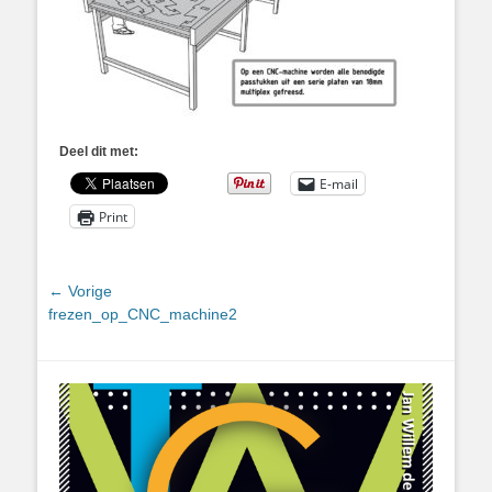
Deel dit met:
E-mail
Print
Bericht
← Vorige
Vorig
frezen_op_CNC_machine2
navigatie
bericht: