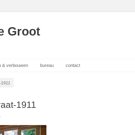
e Groot
 & verbouwen
bureau
contact
t-1911
raat-1911
n