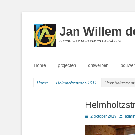
Jan Willem d
bureau voor verbouw en nieuwbouw
Primair menu
Ga
Home
projecten
ontwerpen
bouwen
naar
de
inhoud
Home
Helmholtzstraat-1911
Helmholtzstraa
Helmholtzst
Geplaatst
Author
2 oktober 2019
admi
op