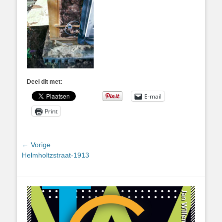
Deel dit met:
E-mail
Print
Bericht
← Vorige
Vorig
Helmholtzstraat-1913
navigatie
bericht: