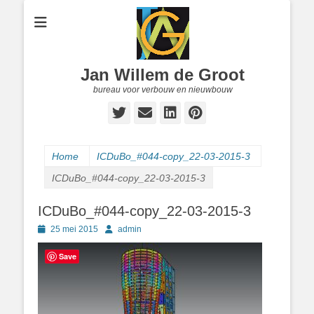
Jan Willem de Groot
bureau voor verbouw en nieuwbouw
Twitter
E-
LinkedIn
Pinterest
mail
Home
ICDuBo_#044-copy_22-03-2015-3
ICDuBo_#044-copy_22-03-2015-3
ICDuBo_#044-copy_22-03-2015-3
Geplaatst
Author
25 mei 2015
admin
op
Save