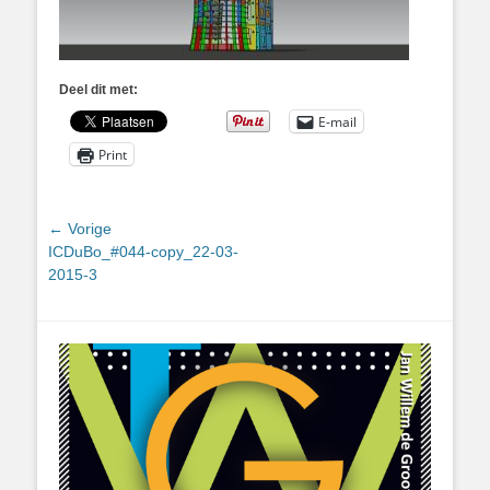
Deel dit met:
E-mail
Print
Bericht
← Vorige
Vorig
ICDuBo_#044-copy_22-03-
navigatie
bericht:
2015-3