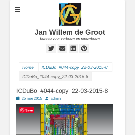
Jan Willem de Groot
bureau voor verbouw en nieuwbouw
Twitter
E-
LinkedIn
Pinterest
mail
Home
ICDuBo_#044-copy_22-03-2015-8
ICDuBo_#044-copy_22-03-2015-8
ICDuBo_#044-copy_22-03-2015-8
Geplaatst
Author
25 mei 2015
admin
op
Save