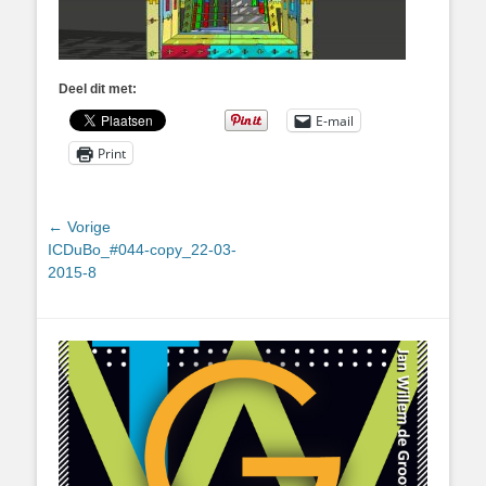
Deel dit met:
E-mail
Print
Bericht
← Vorige
Vorig
ICDuBo_#044-copy_22-03-
navigatie
bericht:
2015-8