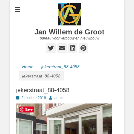
Jan Willem de Groot
bureau voor verbouw en nieuwbouw
Twitter
E-
LinkedIn
Pinterest
mail
Home
jekerstraat_88-4058
jekerstraat_88-4058
jekerstraat_88-4058
Geplaatst
Author
2 oktober 2019
admin
op
Save