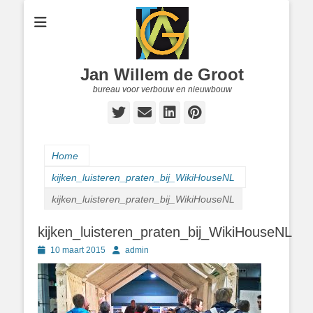
Jan Willem de Groot
bureau voor verbouw en nieuwbouw
Twitter
E-
LinkedIn
Pinterest
mail
Home
kijken_luisteren_praten_bij_WikiHouseNL
kijken_luisteren_praten_bij_WikiHouseNL
kijken_luisteren_praten_bij_WikiHouseNL
Geplaatst
Author
10 maart 2015
admin
op