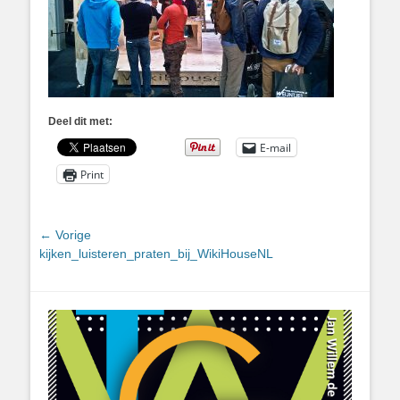
Deel dit met:
E-mail
Print
Bericht
← Vorige
Vorig
kijken_luisteren_praten_bij_WikiHouseNL
navigatie
bericht: