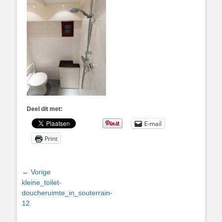
Deel dit met:
E-mail
Print
Bericht
← Vorige
Vorig
kleine_toilet-
navigatie
bericht:
doucheruimte_in_souterrain-
12