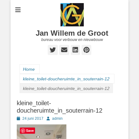
Jan Willem de Groot
bureau voor verbouw en nieuwbouw
Twitter
E-
LinkedIn
Pinterest
mail
Home
kleine_toilet-doucheruimte_in_souterrain-12
kleine_toilet-doucheruimte_in_souterrain-12
kleine_toilet-
doucheruimte_in_souterrain-12
Geplaatst
Author
24 juni 2017
admin
op
Save