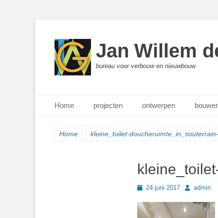
Jan Willem d
bureau voor verbouw en nieuwbouw
Primair menu
Ga
Home
projecten
ontwerpen
bouwen
naar
de
inhoud
Home
kleine_toilet-doucheruimte_in_souterrain
kleine_toile
Geplaatst
Author
24 juni 2017
admin
op