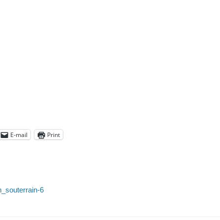
E-mail
Print
n_souterrain-6