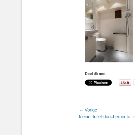
Deel dit met:
Bericht
← Vorige
Vorig
kleine_toilet-doucheruimte_i
navigatie
bericht: