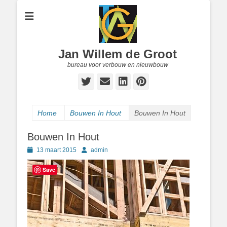
Jan Willem de Groot
bureau voor verbouw en nieuwbouw
Twitter
E-
LinkedIn
Pinterest
mail
Home
Bouwen In Hout
Bouwen In Hout
Bouwen In Hout
Geplaatst
Author
13 maart 2015
admin
op
Save