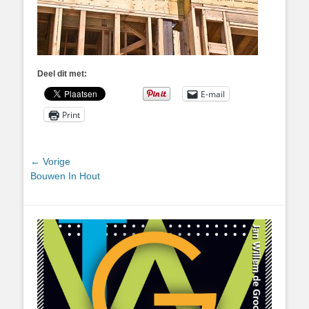
Deel dit met:
E-mail
Print
Bericht
← Vorige
Vorig
Bouwen In Hout
navigatie
bericht: