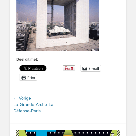
Deel dit met:
E-mail
Print
Bericht
← Vorige
Vorig
La-Grande-Arche-La-
navigatie
bericht:
Défense-Paris