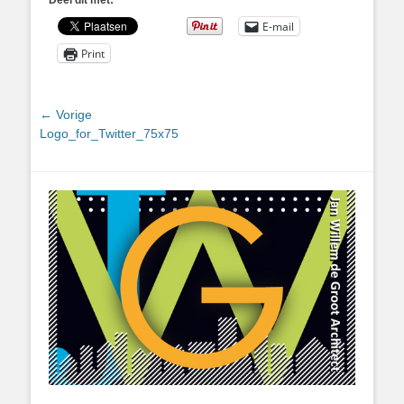
Deel dit met:
E-mail
Print
Bericht
← Vorige
Vorig
Logo_for_Twitter_75x75
navigatie
bericht: