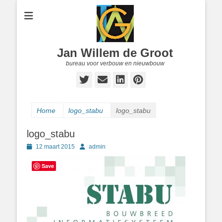
Jan Willem de Groot
bureau voor verbouw en nieuwbouw
Twitter
E-
LinkedIn
Pinterest
mail
Home
logo_stabu
logo_stabu
logo_stabu
Geplaatst
Author
12 maart 2015
admin
op
Save