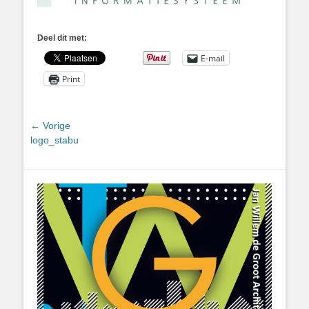
Deel dit met:
E-mail
Print
Bericht
← Vorige
Vorig
logo_stabu
navigatie
bericht: