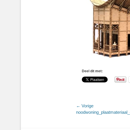
Deel dit met:
Bericht
← Vorige
Vorig
noodwoning_plaatmateriaal_c
navigatie
bericht: