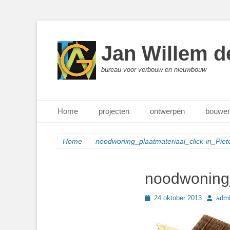
Jan Willem d
bureau voor verbouw en nieuwbouw
Primair menu
Ga
Home
projecten
ontwerpen
bouwen
naar
de
inhoud
Home
noodwoning_plaatmateriaal_click-in_Piete
noodwoning_
Geplaatst
Author
24 oktober 2013
adm
op