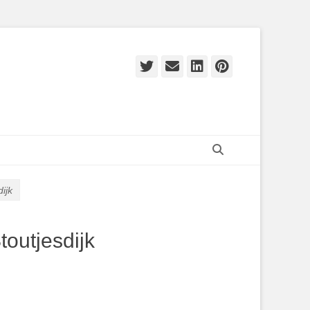
Twitter
E-
LinkedIn
Pinteres
mail
Zoeken
ijk
outjesdijk