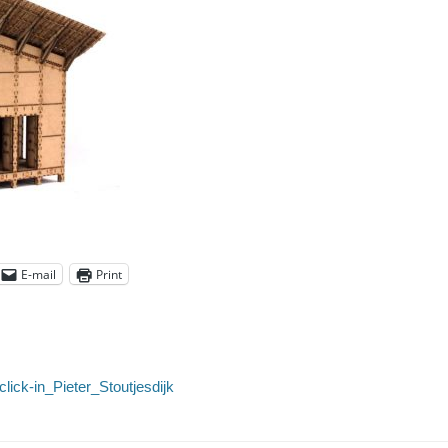
E-mail
Print
lick-in_Pieter_Stoutjesdijk