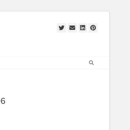
Twitter
E-
LinkedIn
Pinteres
mail
Zoeken
06