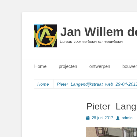
Jan Willem d
bureau voor verbouw en nieuwbouw
Primair menu
Ga
Home
projecten
ontwerpen
bouwen
naar
de
inhoud
Home
Pieter_Langendijkstraat_web_29-04-20
Pieter_Lang
Geplaatst
Author
28 juni 2017
admin
op