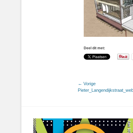
Deel dit met:
Bericht
← Vorige
Vorig
Pieter_Langendijkstraat_w
navigatie
bericht: