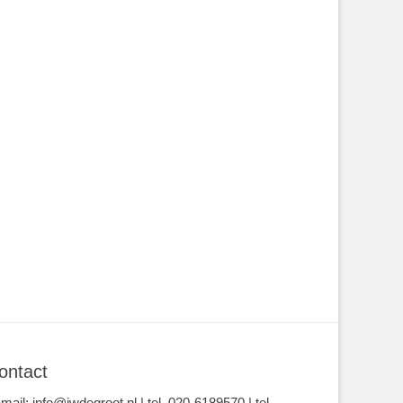
ontact
-mail: info@jwdegroot.nl | tel. 020-6189570 | tel.