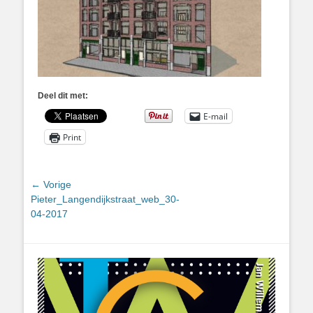
Deel dit met:
E-mail
Print
Bericht
← Vorige
Vorig
Pieter_Langendijkstraat_web_30-
navigatie
bericht:
04-2017