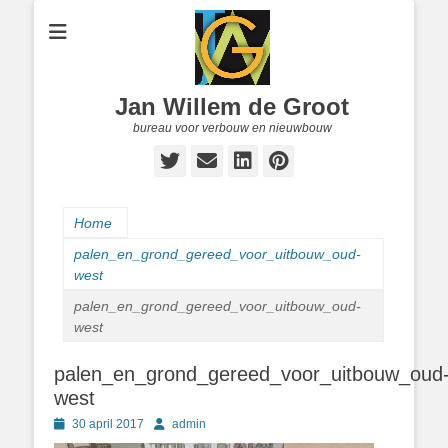
Jan Willem de Groot
bureau voor verbouw en nieuwbouw
Twitter
E-
LinkedIn
Pinterest
mail
Home
palen_en_grond_gereed_voor_uitbouw_oud-
west
palen_en_grond_gereed_voor_uitbouw_oud-
west
palen_en_grond_gereed_voor_uitbouw_oud
west
Geplaatst
Author
30 april 2017
admin
op