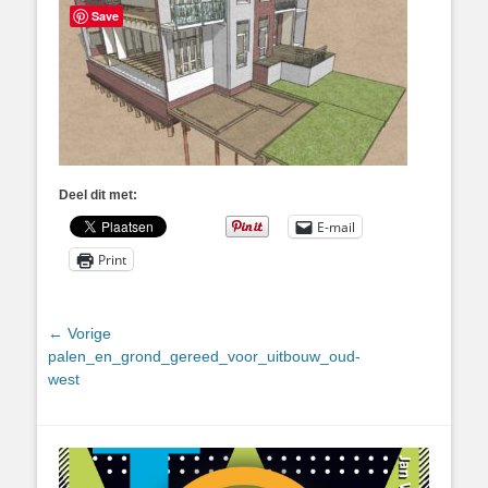
Save
Deel dit met:
E-mail
Print
Bericht
← Vorige
Vorig
palen_en_grond_gereed_voor_uitbouw_oud-
navigatie
bericht:
west