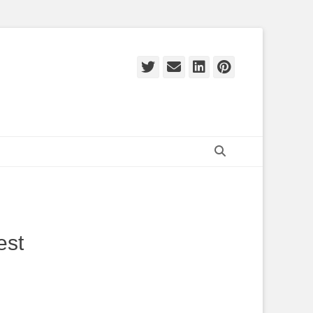
Twitter
E-
LinkedIn
Pinteres
mail
Zoeken
est