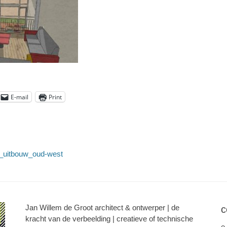
E-mail
Print
t_uitbouw_oud-west
Jan Willem de Groot architect & ontwerper | de
c
kracht van de verbeelding | creatieve of technische
e