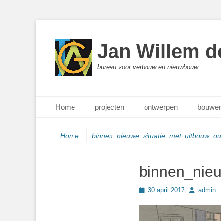
Jan Willem d
bureau voor verbouw en nieuwbouw
Primair menu
Ga
Home
projecten
ontwerpen
bouwen
naar
de
inhoud
Home
binnen_nieuwe_situatie_met_uitbouw_ou
binnen_nieu
Geplaatst
Author
30 april 2017
admin
op