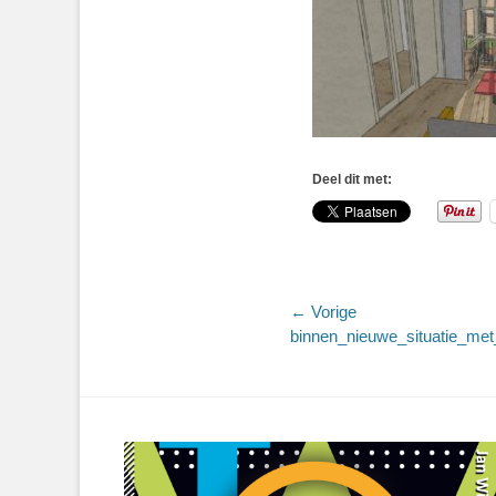
Deel dit met:
Bericht
← Vorige
Vorig
binnen_nieuwe_situatie_me
navigatie
bericht: