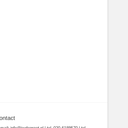
ontact
-mail: info@jwdegroot.nl | tel. 020-6189570 | tel.