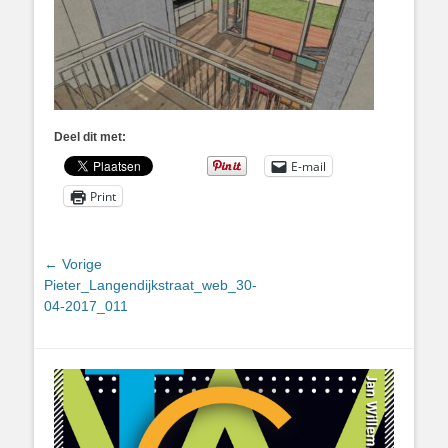
Deel dit met:
E-mail
Print
Bericht
← Vorige
Vorig
Pieter_Langendijkstraat_web_30-
navigatie
bericht:
04-2017_011