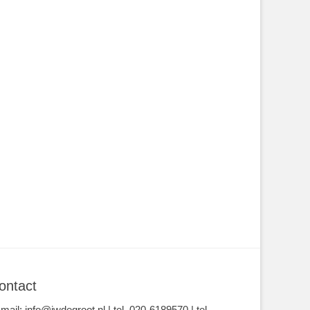
ontact
-mail: info@jwdegroot.nl | tel. 020-6189570 | tel.