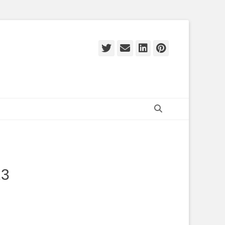
Twitter
E-
LinkedIn
Pinteres
mail
Zoeken
13