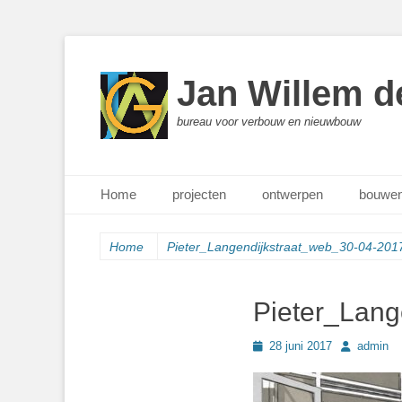
Jan Willem d
bureau voor verbouw en nieuwbouw
Primair menu
Ga
Home
projecten
ontwerpen
bouwen
naar
de
inhoud
Home
Pieter_Langendijkstraat_web_30-04-20
Pieter_Lang
Geplaatst
Author
28 juni 2017
admin
op