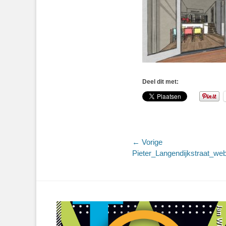
Deel dit met:
Bericht
← Vorige
Vorig
Pieter_Langendijkstraat_w
navigatie
bericht: