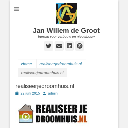
Jan Willem de Groot
bureau voor verbouw en nieuwbouw
Twitter
E-
LinkedIn
Pinterest
mail
Home
realiseerjedroomhuis.nl
realiseerjedroomhuis.nl
realiseerjedroomhuis.nl
Geplaatst
Author
22 juni 2015
admin
op