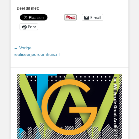
Deel dit met:
E-mail
Print
Bericht
← Vorige
Vorig
realiseerjedroomhuis.nl
navigatie
bericht: