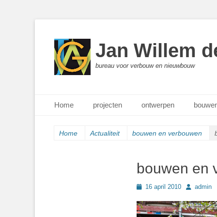
Jan Willem d
bureau voor verbouw en nieuwbouw
Primair menu
Ga
Home
projecten
ontwerpen
bouwen
naar
de
inhoud
Home
Actualiteit
bouwen en verbouwen
bouwen en 
Geplaatst
Author
16 april 2010
admin
op