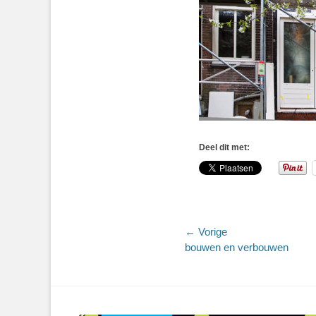
Deel dit met:
Bericht
← Vorige
Vorig
bouwen en verbouwen
navigatie
bericht: