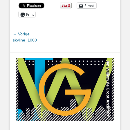
E-mail
Print
Bericht
← Vorige
Vorig
skyline_1000
navigatie
bericht: