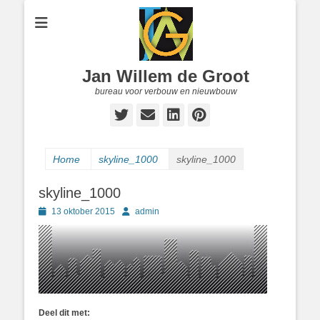
Jan Willem de Groot
bureau voor verbouw en nieuwbouw
Twitter
E-
LinkedIn
Pinterest
mail
Home
skyline_1000
skyline_1000
skyline_1000
Geplaatst
Author
13 oktober 2015
admin
op
Deel dit met: