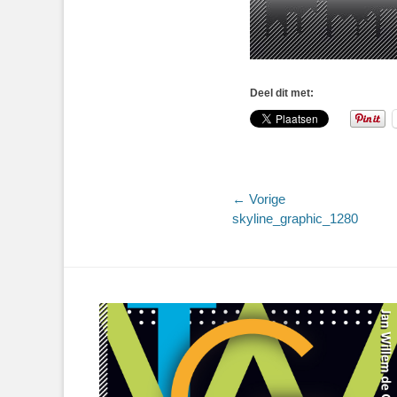
Deel dit met:
Bericht
← Vorige
Vorig
skyline_graphic_1280
navigatie
bericht: