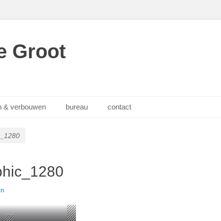
e Groot
 & verbouwen
bureau
contact
c_1280
phic_1280
in