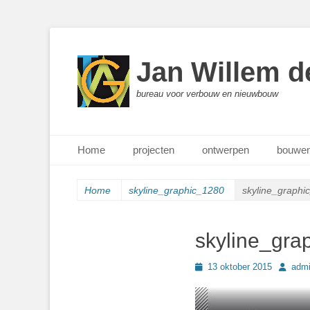
Jan Willem d
bureau voor verbouw en nieuwbouw
Primair menu
Ga
Home
projecten
ontwerpen
bouwen
naar
de
inhoud
Home
skyline_graphic_1280
skyline_graphi
skyline_gra
Geplaatst
Author
13 oktober 2015
adm
op