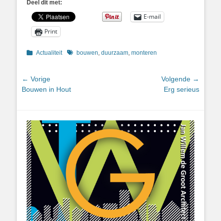
Deel dit met:
E-mail
Print
Categorieën
Tags
Actualiteit
bouwen
,
duurzaam
,
monteren
Bericht
← Vorige
Volgende →
Vorig
Volgend
Bouwen in Hout
Erg serieus
navigatie
bericht:
bericht: