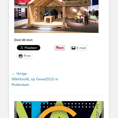
Deel dit met:
E-mail
Print
Bericht
← Vorige
Vorig
WikiHouNL op Gevel2015 in
navigatie
bericht:
Rotterdam