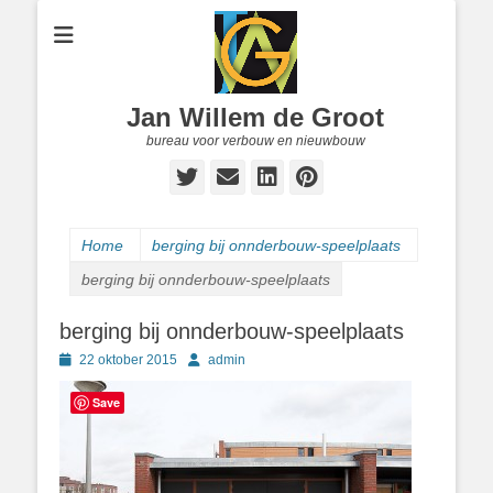
Jan Willem de Groot
bureau voor verbouw en nieuwbouw
Twitter
E-
LinkedIn
Pinterest
mail
Home
berging bij onnderbouw-speelplaats
berging bij onnderbouw-speelplaats
berging bij onnderbouw-speelplaats
Geplaatst
Author
22 oktober 2015
admin
op
Save