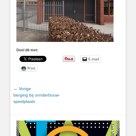
Deel dit met:
E-mail
Print
Bericht
← Vorige
Vorig
berging bij onnderbouw-
navigatie
bericht:
speelplaats