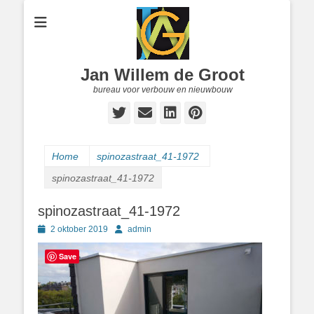
Jan Willem de Groot
bureau voor verbouw en nieuwbouw
Twitter
E-
LinkedIn
Pinterest
mail
Home
spinozastraat_41-1972
spinozastraat_41-1972
spinozastraat_41-1972
Geplaatst
Author
2 oktober 2019
admin
op
Save