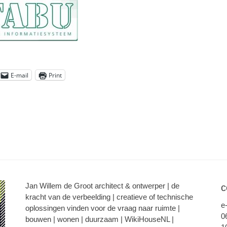
E-mail
Print
Jan Willem de Groot architect & ontwerper | de
c
kracht van de verbeelding | creatieve of technische
e
oplossingen vinden voor de vraag naar ruimte |
0
bouwen | wonen | duurzaam | WikiHouseNL |