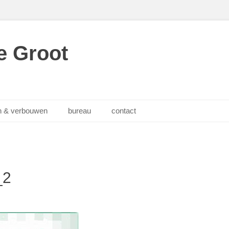
e Groot
 & verbouwen
bureau
contact
_2