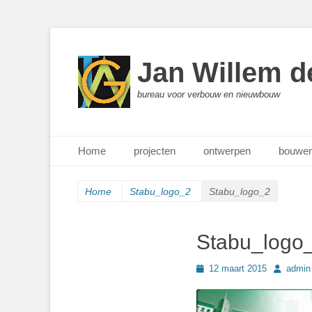
Jan Willem d
bureau voor verbouw en nieuwbouw
Primair menu
Ga
Home
projecten
ontwerpen
bouwen
naar
de
inhoud
Home
Stabu_logo_2
Stabu_logo_2
Stabu_logo
Geplaatst
Author
12 maart 2015
admin
op