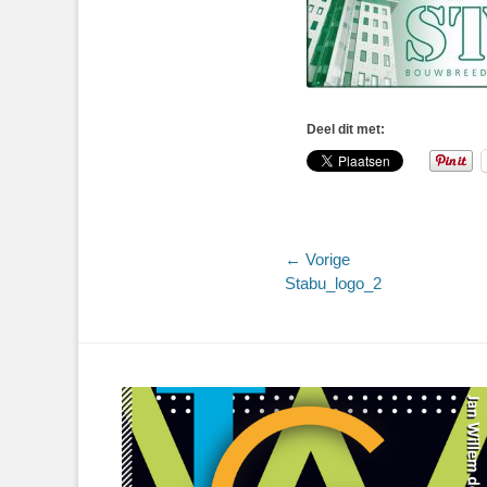
Deel dit met:
Bericht
← Vorige
Vorig
Stabu_logo_2
navigatie
bericht: