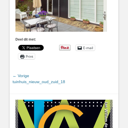
Deel dit met:
E-mail
Print
Bericht
← Vorige
Vorig
tuinhuis_nieuw_oud_zuid_18
navigatie
bericht: